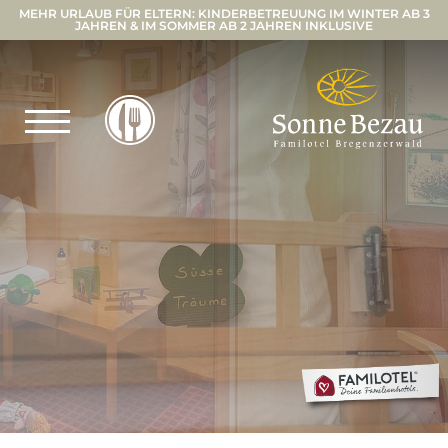
MEHR URLAUB FÜR ELTERN: KINDERBETREUUNG IM WINTER AB 3
JAHREN & IM SOMMER AB 2 JAHREN INKLUSIVE