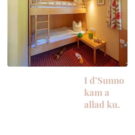
I d’Sunno
kam a
allad ku.