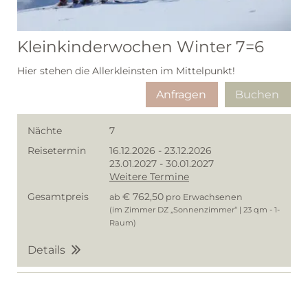
Kleinkinderwochen Winter 7=6
Hier stehen die Allerkleinsten im Mittelpunkt!
Anfragen
Buchen
Nächte
7
Reisetermin
16.12.2026
-
23.12.2026
23.01.2027
-
30.01.2027
Weitere Termine
Gesamtpreis
€ 762,50
ab
pro Erwachsenen
(im Zimmer DZ „Sonnenzimmer“ | 23 qm - 1-
Raum)
Details