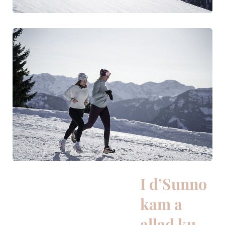
I d’Sunno
kam a
allad ku.