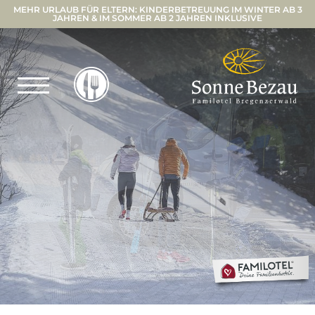
MEHR URLAUB FÜR ELTERN: KINDERBETREUUNG IM WINTER AB 3
JAHREN & IM SOMMER AB 2 JAHREN INKLUSIVE