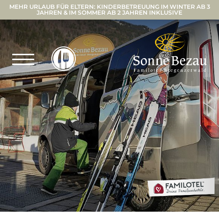
MEHR URLAUB FÜR ELTERN: KINDERBETREUUNG IM WINTER AB 3
JAHREN & IM SOMMER AB 2 JAHREN INKLUSIVE