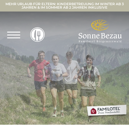
MEHR URLAUB FÜR ELTERN: KINDERBETREUUNG IM WINTER AB 3
JAHREN & IM SOMMER AB 2 JAHREN INKLUSIVE