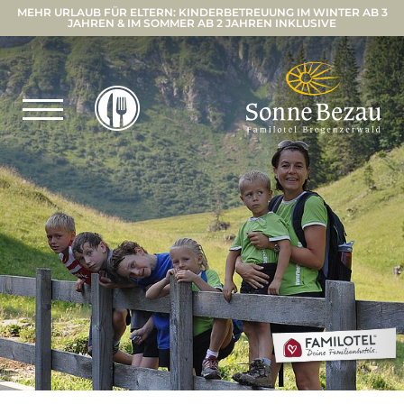
MEHR URLAUB FÜR ELTERN: KINDERBETREUUNG IM WINTER AB 3
JAHREN & IM SOMMER AB 2 JAHREN INKLUSIVE