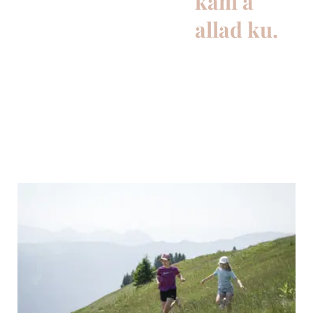
kam a
allad ku.